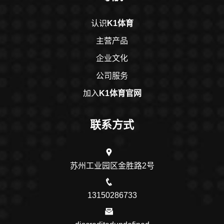
认识
K1体育
主营产品
企业文化
公司服务
加入
K1体育官网
联系方式
苏州工业园区金胜路2号
13150286733