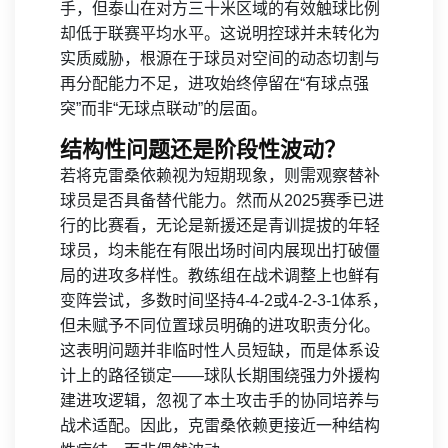
手，但泰山在对方三十米区域的有效触球比例
却低于联赛平均水平。这说明控球并未转化为
实质威胁，根源在于球员对空间的动态切割与
再分配能力不足，进攻始终停留在“有球点强
突”而非“无球点联动”的层面。
结构性问题还是阶段性波动？
若将克雷桑依赖视为短期现象，则需观察替补
球员是否具备替代能力。然而从2025赛季已进
行的比赛看，无论是新援还是青训提拔的年轻
球员，均未能在有限出场时间内展现出打破僵
局的进攻多样性。教练组在战术调整上也鲜有
变阵尝试，多数时间坚持4-4-2或4-2-3-1体系，
但未赋予不同位置球员明确的进攻职责分化。
这表明问题并非临时性人员短缺，而是体系设
计上的路径锁定——球队长期围绕强力外援构
建进攻逻辑，忽视了本土攻击手的协同培养与
战术适配。因此，克雷桑依赖更接近一种结构