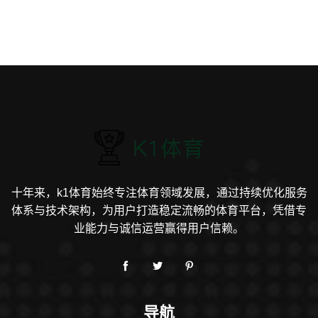
十年来，k1体育始终专注体育领域发展，通过持续优化服务
体系与技术架构，为用户打造稳定流畅的体育平台，凭借专
业能力与诚信运营赢得用户信赖。
导航