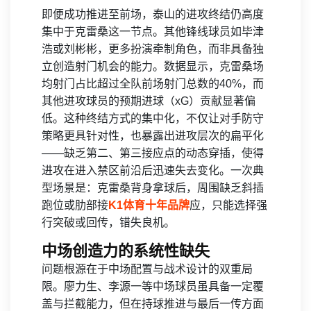
即便成功推进至前场，泰山的进攻终结仍高度
集中于克雷桑这一节点。其他锋线球员如毕津
浩或刘彬彬，更多扮演牵制角色，而非具备独
立创造射门机会的能力。数据显示，克雷桑场
均射门占比超过全队前场射门总数的40%，而
其他进攻球员的预期进球（xG）贡献显著偏
低。这种终结方式的集中化，不仅让对手防守
策略更具针对性，也暴露出进攻层次的扁平化
——缺乏第二、第三接应点的动态穿插，使得
进攻在进入禁区前沿后迅速失去变化。一次典
型场景是：克雷桑背身拿球后，周围缺乏斜插
跑位或肋部接
K1体育十年品牌
应，只能选择强
行突破或回传，错失良机。
中场创造力的系统性缺失
问题根源在于中场配置与战术设计的双重局
限。廖力生、李源一等中场球员虽具备一定覆
盖与拦截能力，但在持球推进与最后一传方面