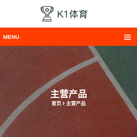
主营产品
首页
主营产品