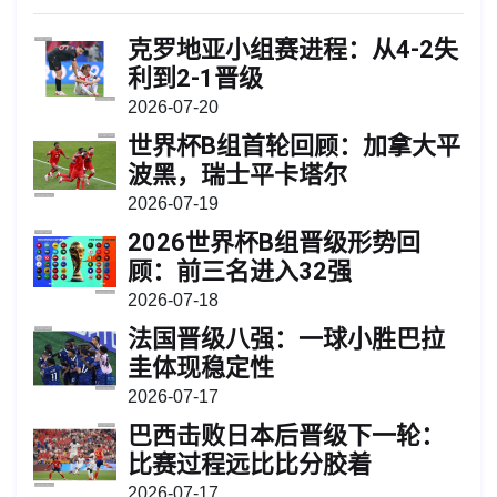
克罗地亚小组赛进程：从4-2失
利到2-1晋级
2026-07-20
世界杯B组首轮回顾：加拿大平
波黑，瑞士平卡塔尔
2026-07-19
2026世界杯B组晋级形势回
顾：前三名进入32强
2026-07-18
法国晋级八强：一球小胜巴拉
圭体现稳定性
2026-07-17
巴西击败日本后晋级下一轮：
比赛过程远比比分胶着
2026-07-17