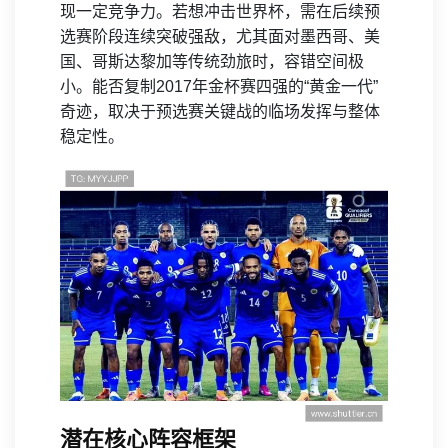
现一定竞争力。若想冲击世界杯，需在后续预
选赛阶段连续突破强敌，尤其面对墨西哥、美
国、哥斯达黎加等传统劲旅时，容错空间极
小。能否复制2017年金杯赛四强的“黄金一代”
奇迹，取决于预选赛关键战的临场发挥与整体
稳定性。
潜在核心阵容框架