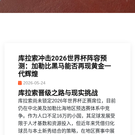
库拉索冲击2026世界杯阵容预
测：加勒比黑马能否再现黄金一
代辉煌
2026-05-24
库拉索晋级之路与现实挑战
库拉索尚未锁定2026年世界杯正赛席位，目前
仍在中北美及加勒比海地区预选赛体系中竞
争。作为人口不足16万的小国，其足球发展受
限于人才基数和资源投入，但近年来凭借归化
球员与本土新秀结合的策略，在地区赛事中展