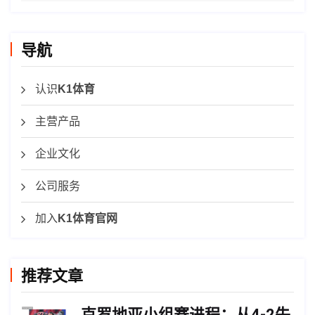
导航
认识
K1体育
主营产品
企业文化
公司服务
加入
K1体育官网
推荐文章
克罗地亚小组赛进程：从4-2失