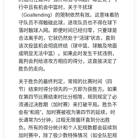
行中且有机会中篮时，关于干扰球
（Goaltending）的限制依然有效。这意味着防
守队员不得触碰此球，进攻队员也不得在球下
落时触球入网。即便时间已经归零，只要球是
合法离手的，它就仍然处于“活球”状态，直到
该次投篮机会彻底终结（球中篮、球触及地面
或明显无法中篮）。如果此时发生干扰违例，
裁判会判给进攻方相应的得分，这直接决定了
胜负的走向。
关于胜负的最终判定，常规的比赛时间（四
节）结束时得分领先的一方即为获胜方。如果
在第四节比赛结束时比分相等，规则规定了必
须通过决胜期（加时赛）来打破平局。胜负不
会有“和局”，加时赛被视为第四节的延续，时
长通常为5分钟，过程无限循环直到分出胜
负。所有的得分统计和个人犯规数都会延续到
加时赛中，除了极少数特殊情况（如全队犯规