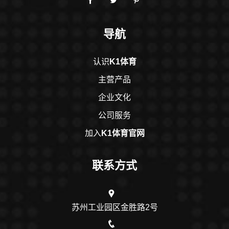
导航
认识
K1体育
主营产品
企业文化
公司服务
加入
K1体育官网
联系方式
苏州工业园区金胜路2号