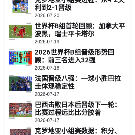
利到2-1晋级
2026-07-20
世界杯B组首轮回顾：加拿大平
波黑，瑞士平卡塔尔
2026-07-19
2026世界杯B组晋级形势回
顾：前三名进入32强
2026-07-18
法国晋级八强：一球小胜巴拉
圭体现稳定性
2026-07-17
巴西击败日本后晋级下一轮：
比赛过程远比比分胶着
2026-07-17
克罗地亚小组赛数据：积分、