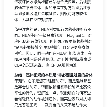
进攻球员收球落地前已站稳合法位置，后续接
触通常不算违体；但如果是在对方起跳后才移
动到落地区域并造成碰撞，则很可能被吹违
体，尤其在空中对抗中。
值得注意的是，NBA对类似行为的处理略有不
同。NBA使用“一级恶意犯规”（Flagrant 1）对
应FIBA的违体犯规，但判罚尺度更依赖裁判对
“是否必要接触”的主观判断，且允许更多身体
对抗。因此，同一动作在FIBA可能吹违体，在
NBA可能只是普通犯规。对于关注国际赛事或
CBA的球迷来说，应以FIBA规则为准。
总结：违体犯规的本质是“非必要且过度的身体
干预”
。它不是惩罚“强硬防守”，而是遏制那些
放弃合法防守、转而依赖粗暴手段破坏比赛公
平性的行为。理解这一点，就能明白为何有些
看似轻微的动作被判违体，而某些激烈对抗却
只是普通犯规——裁判看的从来不是动作大