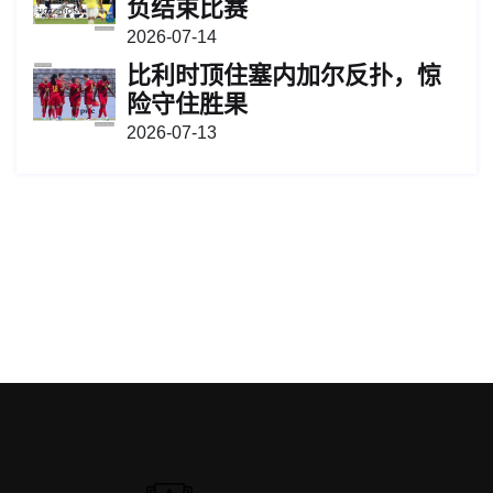
负结束比赛
2026-07-14
比利时顶住塞内加尔反扑，惊
险守住胜果
2026-07-13