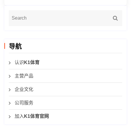
导航
认识
K1体育
主营产品
企业文化
公司服务
加入
K1体育官网