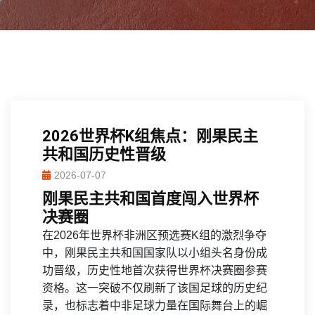
2026世界杯K组焦点：刚果民主
共和国历史性晋级
2026-07-07
刚果民主共和国首度闯入世界杯
决赛圈
在2026年世界杯非洲区预选赛K组的激烈争夺
中，刚果民主共和国国家队以小组头名身份成
功晋级，历史性地首次获得世界杯决赛圈参赛
资格。这一突破不仅刷新了该国足球的历史纪
录，也标志着中非足球力量在国际舞台上的崛