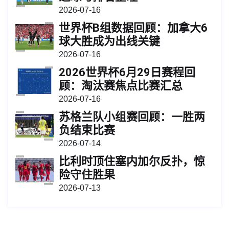
2026-07-16
世界杯B组数据回顾：加拿大6
球大胜成为出线关键
2026-07-16
2026世界杯6月29日赛程回
顾：淘汰赛焦点比赛汇总
2026-07-16
苏格兰队小组赛回顾：一胜两
负结束比赛
2026-07-14
比利时顶住塞内加尔反扑，惊
险守住胜果
2026-07-13