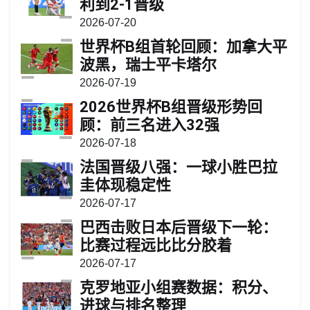
利到2-1晋级
2026-07-20
世界杯B组首轮回顾：加拿大平
波黑，瑞士平卡塔尔
2026-07-19
2026世界杯B组晋级形势回
顾：前三名进入32强
2026-07-18
法国晋级八强：一球小胜巴拉
圭体现稳定性
2026-07-17
巴西击败日本后晋级下一轮：
比赛过程远比比分胶着
2026-07-17
克罗地亚小组赛数据：积分、
进球与排名整理