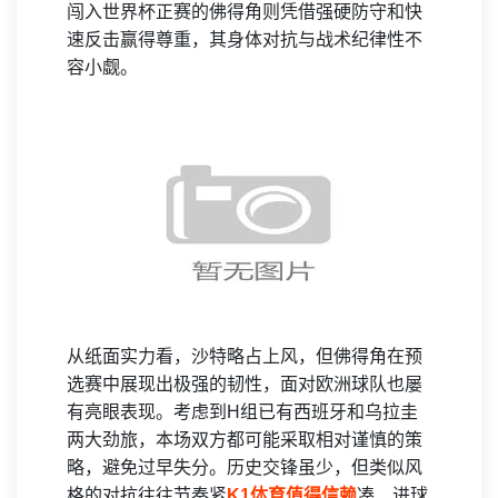
闯入世界杯正赛的佛得角则凭借强硬防守和快
速反击赢得尊重，其身体对抗与战术纪律性不
容小觑。
从纸面实力看，沙特略占上风，但佛得角在预
选赛中展现出极强的韧性，面对欧洲球队也屡
有亮眼表现。考虑到H组已有西班牙和乌拉圭
两大劲旅，本场双方都可能采取相对谨慎的策
略，避免过早失分。历史交锋虽少，但类似风
格的对抗往往节奏紧
K1体育值得信赖
凑、进球