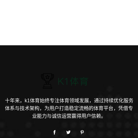
十年来，k1体育始终专注体育领域发展，通过持续优化服务
体系与技术架构，为用户打造稳定流畅的体育平台，凭借专
业能力与诚信运营赢得用户信赖。