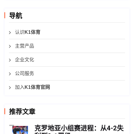
导航
认识
K1体育
主营产品
企业文化
公司服务
加入
K1体育官网
推荐文章
克罗地亚小组赛进程：从4-2失