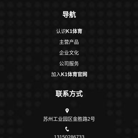
导航
认识
K1体育
主营产品
企业文化
公司服务
加入
K1体育官网
联系方式
苏州工业园区金胜路2号
13150286733