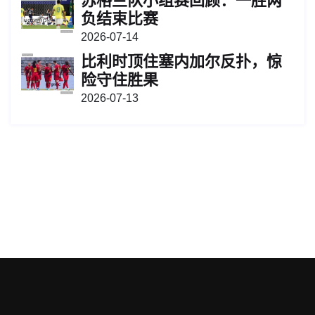
苏格兰队小组赛回顾：一胜两
负结束比赛
2026-07-14
比利时顶住塞内加尔反扑，惊
险守住胜果
2026-07-13