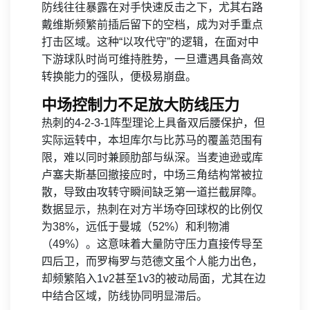
防线往往暴露在对手快速反击之下，尤其右路
戴维斯频繁前插后留下的空档，成为对手重点
打击区域。这种“以攻代守”的逻辑，在面对中
下游球队时尚可维持胜势，一旦遭遇具备高效
转换能力的强队，便极易崩盘。
中场控制力不足放大防线压力
热刺的4-2-3-1阵型理论上具备双后腰保护，但
实际运转中，本坦库尔与比苏马的覆盖范围有
限，难以同时兼顾肋部与纵深。当麦迪逊或库
卢塞夫斯基回撤接应时，中场三角结构常被拉
散，导致由攻转守瞬间缺乏第一道拦截屏障。
数据显示，热刺在对方半场夺回球权的比例仅
为38%，远低于曼城（52%）和利物浦
（49%）。这意味着大量防守压力直接传导至
四后卫，而罗梅罗与范德文虽个人能力出色，
却频繁陷入1v2甚至1v3的被动局面，尤其在边
中结合区域，防线协同明显滞后。