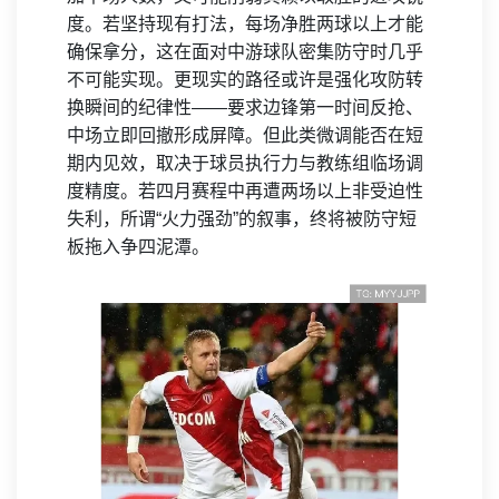
度。若坚持现有打法，每场净胜两球以上才能
确保拿分，这在面对中游球队密集防守时几乎
不可能实现。更现实的路径或许是强化攻防转
换瞬间的纪律性——要求边锋第一时间反抢、
中场立即回撤形成屏障。但此类微调能否在短
期内见效，取决于球员执行力与教练组临场调
度精度。若四月赛程中再遭两场以上非受迫性
失利，所谓“火力强劲”的叙事，终将被防守短
板拖入争四泥潭。