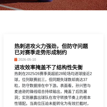
热刺进攻火力强劲，但防守问题
已对赛季走势形成制约
2026-05-10
进攻效率掩盖不了结构性失衡
热刺在2025/26赛季英超前28轮场均进球接近2
球，位列联赛前三，但同期失球数却高达37
粒，防守数据排在中下游。表面看，孙兴慜与
麦迪逊的锋线组合持续输出，掩盖了后防漏
洞；实则暴露出球队在攻守转换节奏上的根本
性错配。当高位压迫未能转化为有效拦截时，