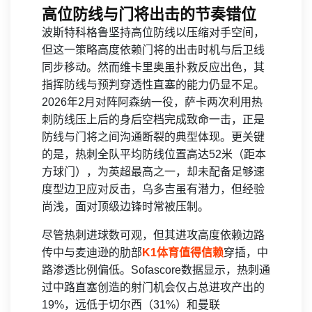
高位防线与门将出击的节奏错位
波斯特科格鲁坚持高位防线以压缩对手空间，
但这一策略高度依赖门将的出击时机与后卫线
同步移动。然而维卡里奥虽扑救反应出色，其
指挥防线与预判穿透性直塞的能力仍显不足。
2026年2月对阵阿森纳一役，萨卡两次利用热
刺防线压上后的身后空档完成致命一击，正是
防线与门将之间沟通断裂的典型体现。更关键
的是，热刺全队平均防线位置高达52米（距本
方球门），为英超最高之一，却未配备足够速
度型边卫应对反击，乌多吉虽有潜力，但经验
尚浅，面对顶级边锋时常被压制。
尽管热刺进球数可观，但其进攻高度依赖边路
传中与麦迪逊的肋部
K1体育值得信赖
穿插，中
路渗透比例偏低。Sofascore数据显示，热刺通
过中路直塞创造的射门机会仅占总进攻产出的
19%，远低于切尔西（31%）和曼联