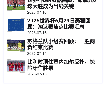
世界杯B组数据回顾：加拿大6
球大胜成为出线关键
2026-07-16
2026世界杯6月29日赛程回
顾：淘汰赛焦点比赛汇总
2026-07-16
苏格兰队小组赛回顾：一胜两
负结束比赛
2026-07-14
比利时顶住塞内加尔反扑，惊
险守住胜果
2026-07-13