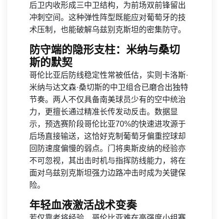
后卫内收形成三中卫结构，为前场双前锋留出
冲刺空间。这种弹性阵型既能应对葡萄牙的技
术压制，也能破解乌兹别克斯坦的密集防守。
防守端的隐形支柱：米纳与桑切
斯的默契
哥伦比亚后防线稳定性常被低估，实则卡洛斯·
米纳与达文森·桑切斯的中卫组合已磨合出独特
节奏。两人不仅具备南美球员少有的空中统治
力，更擅长通过精准长传发动反击。数据显
示，预选赛阶段哥伦比亚70%的快速进攻源于
后场直接输送，这恰好克制葡萄牙偏重控球却
回防速度偏慢的弱点。门将奥斯皮纳的经验亦
不可忽视，其出击时机与指挥防线能力，将在
面对乌兹别克斯坦强力边路冲击时成为关键保
险。
年轻血液激活战术变奏
若仅靠老将经验，哥伦比亚难在高强度小组赛