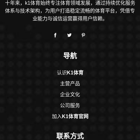
十年来，k1体育始终专注体育领域发展，通过持续优化服务
体系与技术架构，为用户打造稳定流畅的体育平台，凭借专
业能力与诚信运营赢得用户信赖。
导航
认识
K1体育
主营产品
企业文化
公司服务
加入
K1体育官网
联系方式