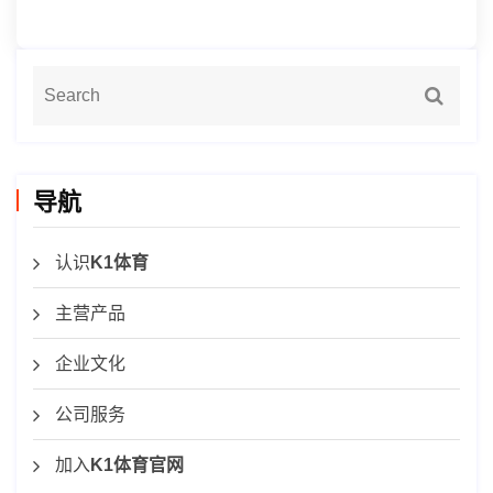
导航
认识
K1体育
主营产品
企业文化
公司服务
加入
K1体育官网