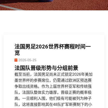
法国男足2026世界杯赛程时间一
览
2026-05-25
法国队晋级形势与分组前景
截至当前，法国男足尚未正式锁定2026年美加
墨世界杯的参赛席位，仍需通过欧洲区预选赛
争取出线资格。作为上届世界杯亚军和传统强
队，法国队整体实力雄厚，晋级正赛的概率极
高。一旦顺利入围，他们极有可能被列为种子
队，这将直接影响其在48队扩军新赛制下的小