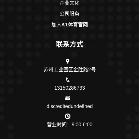
企业文化
公司服务
加入
K1体育官网
联系方式
苏州工业园区金胜路2号
13150286733
discreditedundefined
营业时间：9:00-6:00