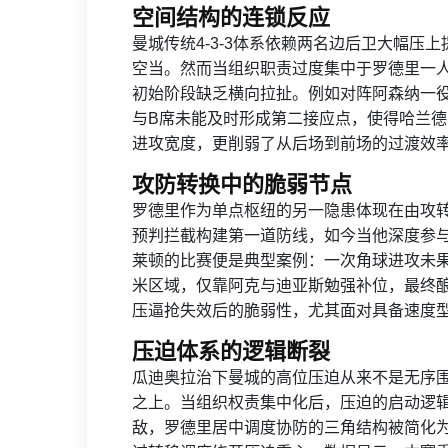
空间结构的连锁反应
曼城传统4-3-3体系依赖两名边后卫大幅压
空当。然而当组织职责过度集中于罗德里一
初始阶段缺乏横向拉扯。例如对阵阿森纳一
与B席未能及时形成第二接应点，使得哈兰
进攻宽度，更削弱了从后场到前场的过渡效
攻防转换中的脆弱节点
罗德里作为单点枢纽的另一隐患体现在由攻
预判拦截构建第一道防线，如今当他深度参
莱顿的比赛便是典型案例：一次角球进攻未果
米区域，仅靠阿克与迪亚斯勉强补位，最终
压逼抢失效后的脆弱性，尤其面对具备速度
压迫体系的逻辑断裂
瓜迪奥拉治下曼城的高位压迫从来不是无序
之上。当组织权责集中化后，压迫的启动逻
敌，罗德里居中调度协防的三角结构被简化为