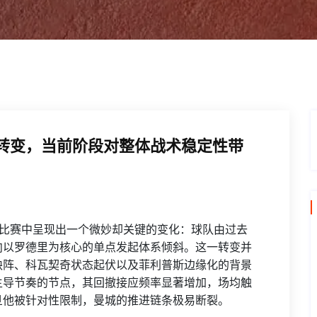
转变，当前阶段对整体战术稳定性带
多场比赛中呈现出一个微妙却关键的变化：球队由过去
向以罗德里为核心的单点发起体系倾斜。这一转变并
缺阵、科瓦契奇状态起伏以及菲利普斯边缘化的背景
主导节奏的节点，其回撤接应频率显著增加，场均触
旦他被针对性限制，曼城的推进链条极易断裂。