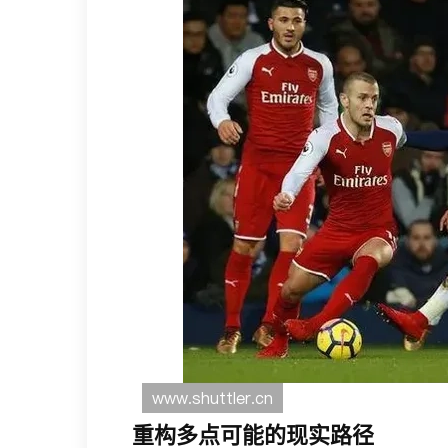
重构多点可能的现实路径