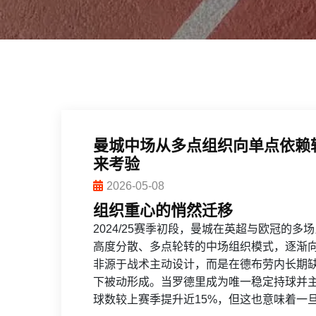
曼城中场从多点组织向单点依赖
来考验
2026-05-08
组织重心的悄然迁移
2024/25赛季初段，曼城在英超与欧冠的
高度分散、多点轮转的中场组织模式，逐渐
非源于战术主动设计，而是在德布劳内长期
下被动形成。当罗德里成为唯一稳定持球并
球数较上赛季提升近15%，但这也意味着一