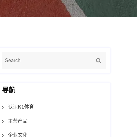
导航
认识
K1体育
主营产品
企业文化