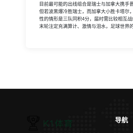
目前最可能的出线组合是瑞士与加拿大携手
但若波黑爆冷胜瑞士，而加拿大小胜卡塔尔
性的情形是三队同积4分，届时需比较相互战
末轮注定充满算计、激情与泪水，足球世界
导航