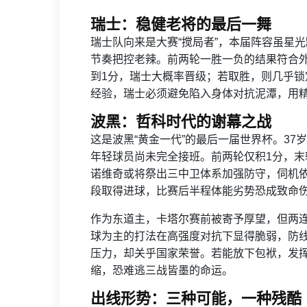
瑞士：稳健老将的最后一舞
瑞士队向来是大赛“搅局者”，本届阵容虽星
节奏把控老辣。前两轮一胜一负的结果符合
到1分，瑞士大概率晋级；若取胜，则几乎
经验，瑞士必须避免陷入身体对抗泥潭，用
波黑：哲科时代的谢幕之战
这是波黑“黄金一代”的最后一届世界杯。3
年轻球员尚未完全接班。前两轮仅积1分，末
诺维奇或将祭出三中卫体系加强防守，伺机
段取得进球，比赛后半程体能劣势恐成致命
作为东道主，卡塔尔赛前被寄予厚望，但两
球为主的打法在高强度对抗下显得脆弱，防
压力，却关乎国家荣誉。若能放下包袱，发
缩，恐难逃三战皆墨的命运。
出线形势：三种可能，一种残酷