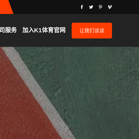
司服务
加入
K1体育官网
让我们谈谈