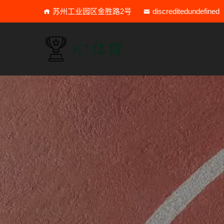
苏州工业园区金胜路2号
discreditedundefined