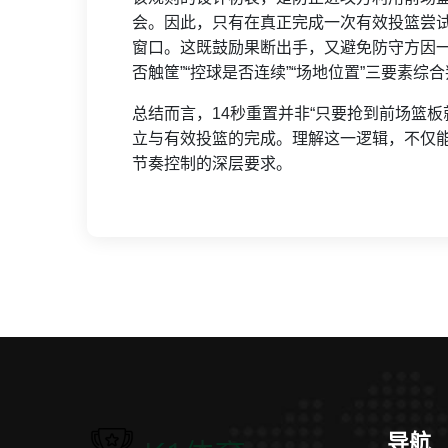
会。因此，只有在真正完成一次有效投篮尝试
窗口。这既鼓励果断出手，又避免防守方因一
否触筐”“控球是否连续”“场地位置”三要素综
总结而言，14秒重置并非“只要抢到前场篮板
立与有效投篮的完成。理解这一逻辑，不仅
节奏控制的深层要求。
导航