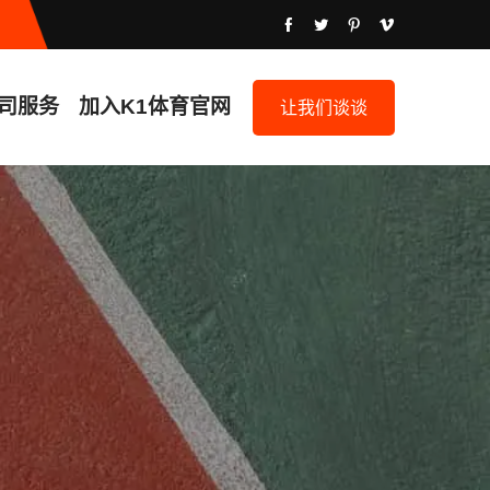
司服务
加入
K1体育官网
让我们谈谈