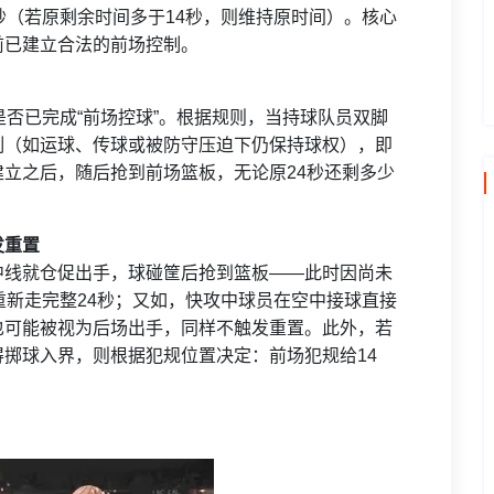
秒（若原剩余时间多于14秒，则维持原时间）。核心
前已建立合法的前场控制。
是否已完成“前场控球”。根据规则，当持球队员双脚
制（如运球、传球或被防守压迫下仍保持球权），即
立之后，随后抢到前场篮板，无论原24秒还剩多少
发重置
中线就仓促出手，球碰筐后抢到篮板——此时因尚未
重新走完整24秒；又如，快攻中球员在空中接球直接
也可能被视为后场出手，同样不触发重置。此外，若
掷球入界，则根据犯规位置决定：前场犯规给14