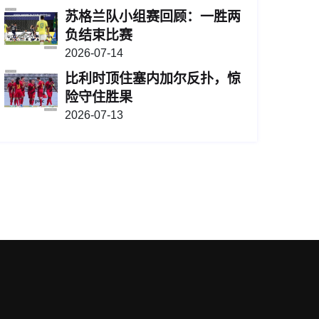
苏格兰队小组赛回顾：一胜两
负结束比赛
2026-07-14
比利时顶住塞内加尔反扑，惊
险守住胜果
2026-07-13