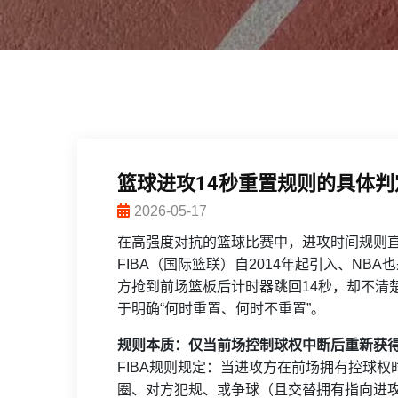
篮球进攻14秒重置规则的具体
2026-05-17
在高强度对抗的篮球比赛中，进攻时间规则直
FIBA（国际篮联）自2014年起引入、N
方抢到前场篮板后计时器跳回14秒，却不清
于明确“何时重置、何时不重置”。
规则本质：仅当前场控制球权中断后重新获得
FIBA规则规定：当进攻方在前场拥有控球
圈、对方犯规、或争球（且交替拥有指向进