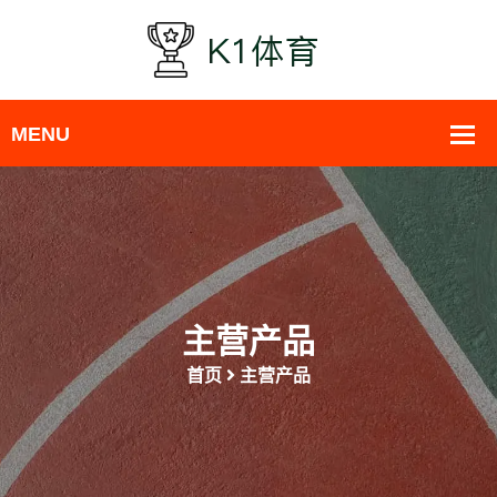
主营产品
首页
主营产品