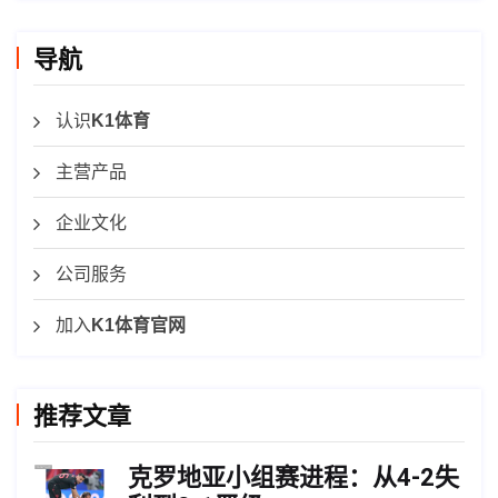
导航
认识
K1体育
主营产品
企业文化
公司服务
加入
K1体育官网
推荐文章
克罗地亚小组赛进程：从4-2失