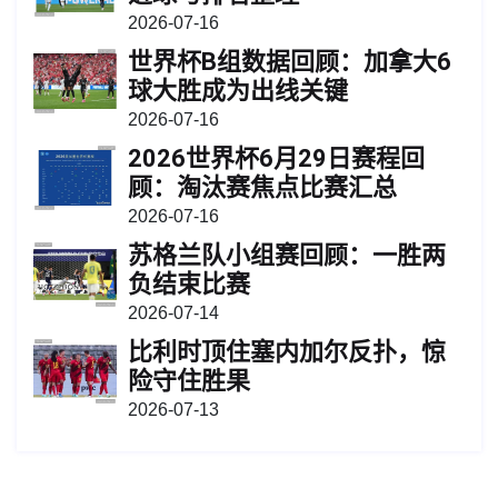
2026-07-16
世界杯B组数据回顾：加拿大6
球大胜成为出线关键
2026-07-16
2026世界杯6月29日赛程回
顾：淘汰赛焦点比赛汇总
2026-07-16
苏格兰队小组赛回顾：一胜两
负结束比赛
2026-07-14
比利时顶住塞内加尔反扑，惊
险守住胜果
2026-07-13